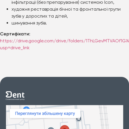
інфільтрації (без препарування) системою Iсon,
художня реставрація бічної та фронтальної групи
зубів у дорослих та дітей,
шинування зубів.
Сертифікати:
https://drive.google.com/drive/folders/1ThLGevMTVAOf1G
usp=drive_link