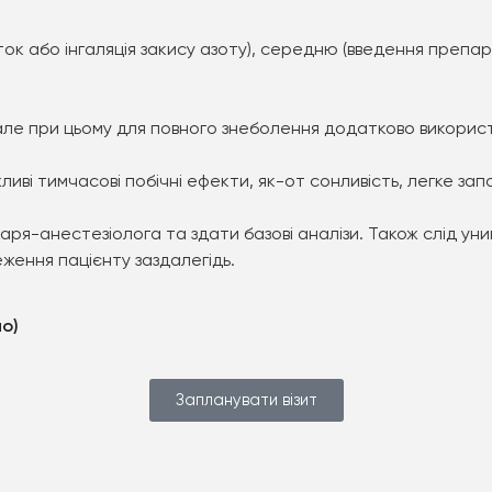
ток або інгаляція закису азоту), середню (введення препара
, але при цьому для повного знеболення додатково викорис
ві тимчасові побічні ефекти, як-от сонливість, легке за
ря-анестезіолога та здати базові аналізи. Також слід уник
ження пацієнту заздалегідь.
но)
Запланувати візит