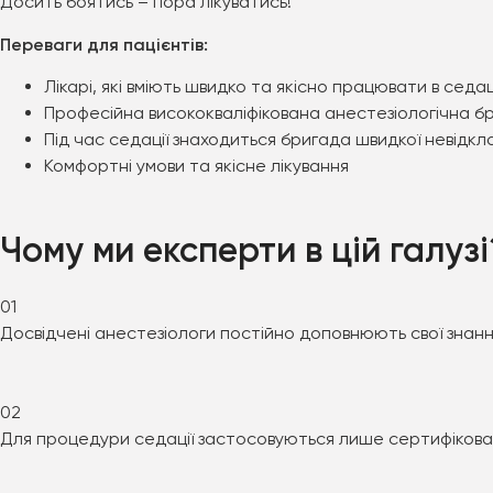
Досить боятись – пора лікуватись!
Переваги для пацієнтів:
Лікарі, які вміють швидко та якісно працювати в седац
Професійна висококваліфікована анестезіологічна б
Під час седації знаходиться бригада швидкої невідк
Комфортні умови та якісне лікування
Чому ми
експерти
в цій галузі
01
Досвідчені анестезіологи постійно доповнюють свої знанн
02
Для процедури седації застосовуються лише сертифікова