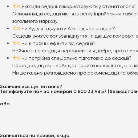
Які види седації використовують у стоматології?
Основні види седації містять легку (приймання табле
загального наркозу.
Чи буду я відчувати біль під час седації?
Седація знижує больові відчуття і підвищує комфорт
Чи є побічні ефекти від седації?
Найчастіше седація переноситься добре, проте можли
Чи потрібна спеціальна підготовка до седації?
Перед седацією необхідно пройти консультацію в ліка
Ми детально розповідаємо про рекомендації та обме
Залишились ще питання?
Телефонуйте нам за номером 0 800 33 98 57 (безкоштов
або
Запишіться на прийом, якщо: