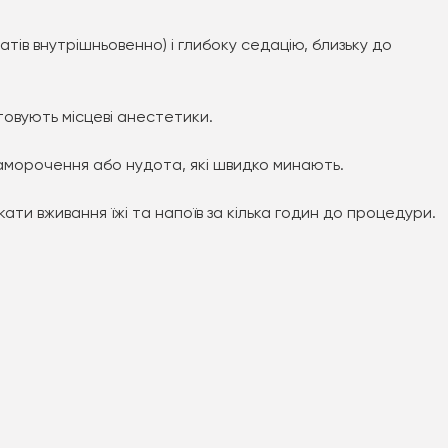
тів внутрішньовенно) і глибоку седацію, близьку до
товують місцеві анестетики.
паморочення або нудота, які швидко минають.
ати вживання їжі та напоїв за кілька годин до процедури.