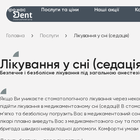
Про нас
Послуги та ціни
Наші акції
К
Головна
Послуги
Лікування у сні (седація)
Лікування у сні (седаці
Безпечне і безболісне лікування під загальною анестезі
Якщо Ви уникаєте стоматологічного лікування через неко
підійти лікування в медикаментозному сні (седації)! В с
м’ягко та безболісну погрузить Вас в медикаментозний сон 
лікарі плавно виведуть Вас з медикаментозного сну та по
бригада швидкої невідкладної допомоги. Комфортні умови т