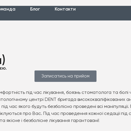
оманда
Блог
Контакти
я)
єю.
Записатись на прийом
мфортність під час лікування, боязнь стоматолога та бол
томатологічному центрі DENT бригада висококваліфікованих
під час якого будуть безболісно проведені всі маніпуляції
піклуються про Вас. Під час проведення кожної седації пі
а якісне і безболісне лікування гарантовані!