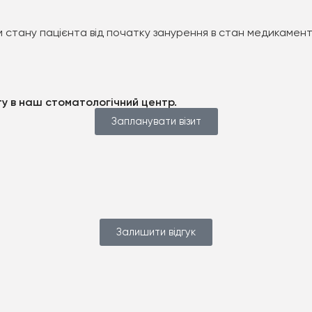
 стану пацієнта від початку занурення в стан медикамен
иту в наш стоматологічний центр.
Запланувати візит
Залишити відгук