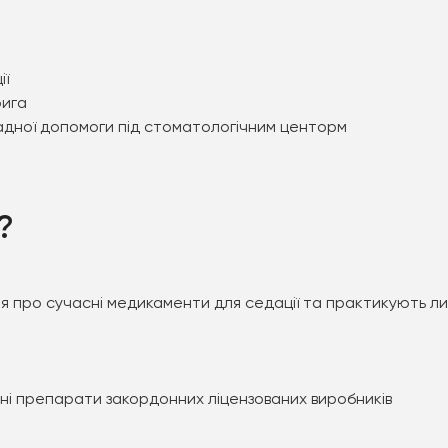
ії
рига
ладної допомоги під стоматологічним центорм
?
я про сучасні медикаменти для седації та практикують ли
ні препарати закордонних ліцензованих виробників