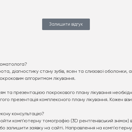
Залишити відгук
томатолога?
а, діагностику стану зубів, ясен та слизової оболонки, а
покроковим алгоритмом лікування.
ням та презентацією покрокового плану лікування необхідн
гого презентація комплексного плану лікування. Кожен візи
ексну консультацію?
ойти комп'ютерну томографію (3D рентгенівський знімок) 
бо залишити заявку на сайті. Направлення на комп'ютерн