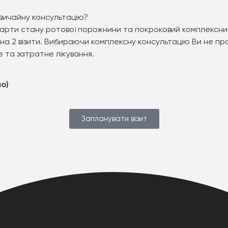
звичайну консультацію?
карти стану ротової порожнини та покроковий комплексний
и на 2 візити. Вибираючи комплексну консультацію Ви не п
 та затратне лікування.
но)
Запланувати візит