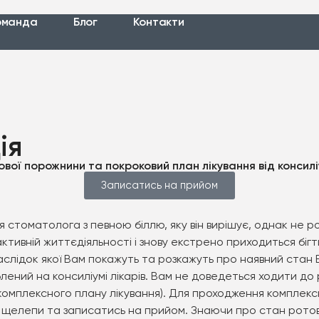
оманда
Блог
Контакти
ія
ої порожнини та покроковий план лікування від консиліу
Записатись на прийом
я стоматолога з певною біллю, яку він вирішує, однак не р
 активній життєдіяльності і знову екстрено приходиться б
аслідок якої Вам покажуть та розкажуть про наявний стан
ений на консиліумі лікарів. Вам не доведеться ходити до 
ія комплексного плану лікування). Для проходження компле
ьої щелепи та записатись на прийом. Знаючи про стан рот