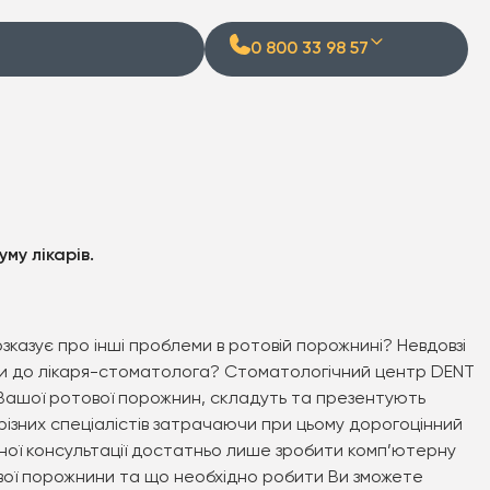
0 800 33 98 57
Меню
(044) 22 88 182
(044) 22 88 182
Про нас
(098) 012 11 99
(098) 012 11 99
Послуги
(095) 631 11 99
(095) 631 11 99
Ціни
(093) 496 11 99
(093) 496 11 99
Команда
Блог
му лікарів.
Контакти
© 2024 Всі права захищенні
озказує про інші проблеми в ротовій порожнині? Невдовзі
ігти до лікаря-стоматолога? Стоматологічний центр DENT
 Вашої ротової порожнин, складуть та презентують
різних спеціалістів затрачаючи при цьому дорогоцінний
ксної консультації достатньо лише зробити комп’ютерну
ової порожнини та що необхідно робити Ви зможете