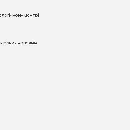
ологічному центрі
в різних напрямів