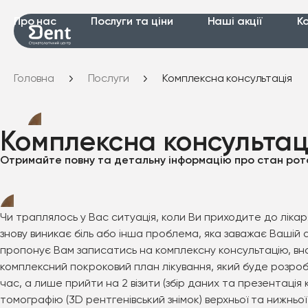
Про нас
Послуги та ціни
Наші акції
К
Головна
Послуги
Комплексна консультація
Комплексна консультац
Отримайте повну та детальну інформацію про стан ротов
Чи траплялось у Вас ситуація, коли Ви приходите до лікар
знову виникає біль або інша проблема, яка заважає Вашій
пропонує Вам записатись на комплексну консультацію, вн
комплексний покроковий план лікування, який буде розробл
час, а лише прийти на 2 візити (збір даних та презентац
томографію (3D рентгенівський знімок) верхньої та нижн