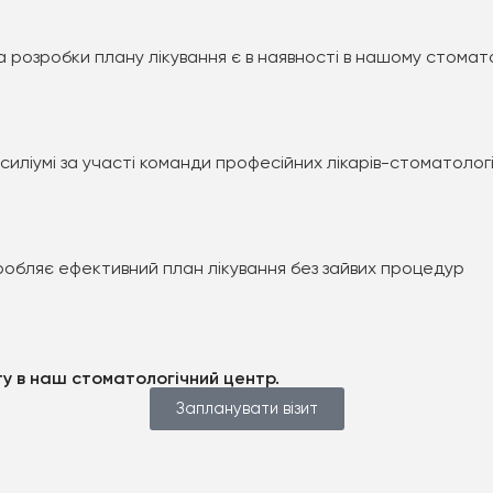
а розробки плану лікування є в наявності в нашому стомат
силіумі за участі команди професійних лікарів-стоматологі
робляє ефективний план лікування без зайвих процедур
иту в наш стоматологічний центр.
Запланувати візит