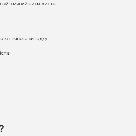
вій звичний ритм життя.
о клінічного випадку
істів
?